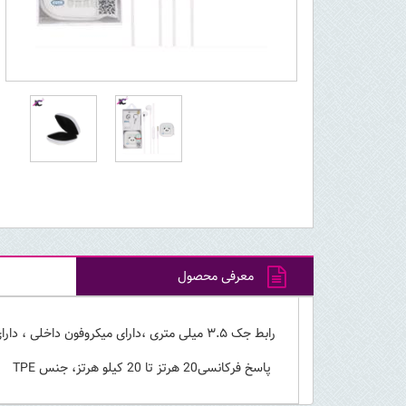
معرفی محصول
رابط جک ۳.۵ میلی متری ،دارای میکروفون داخلی ، دارای سری ایرپادی ، دارای کلید کنترل ولوم ، قابلیت پاسخگویی به تماس و نوع اتصال آن باسیم است
پاسخ فرکانسی20 هرتز تا 20 کیلو هرتز، جنس TPE