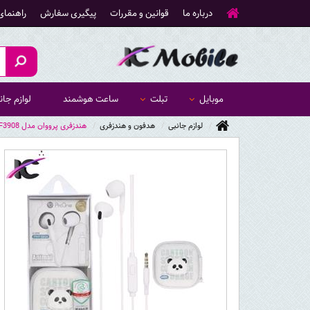
درباره ما
قوانین و مقررات
پیگیری سفارش
راهنمای
موبایل
تبلت
ساعت هوشمند
لوازم جان
لوازم جانبی
هدفون و هندزفری
هندزفری پرووان مدل PHF3908