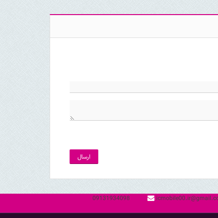
ارسال
09131934098
icmobile00.ir@gmail.