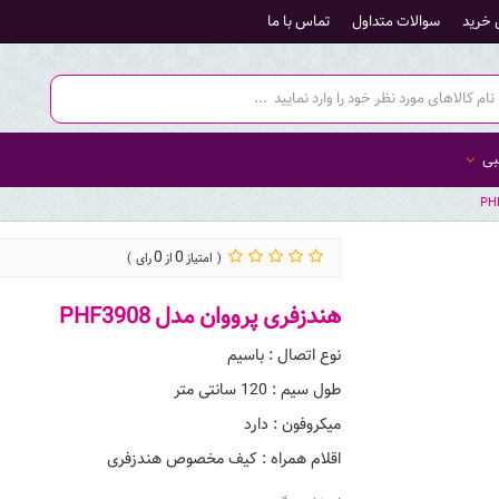
 خرید
سوالات متداول
تماس با ما
بی
0
0
هندزفری پرووان مدل PHF3908
نوع اتصال : باسیم
طول سیم : 120 سانتی متر
میکروفون : دارد
اقلام همراه : کیف مخصوص هندزفری