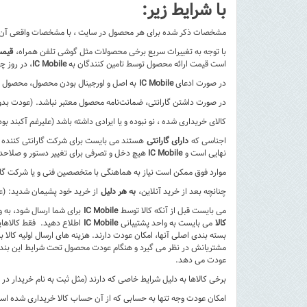
با شرایط زیر:
مشخصات ذکر شده برای هر محصول در سایت ، با مشخصات واقعی آن هم
​با توجه به تغییرات سریع برخی محصولات مثل گوشی تلفن همراه،
قیمت
است قیمت ارائه محصول توسط تامین کنندگان به
IC Mobile
، در روز چ
در صورت ادعای
IC Mobile
به اصل و اورجینال بودن محصول، ​محصول ا
در صورت داشتن گارانتی، ضمانت‌نامه ​محصول معتبر نباشد. (عودت بدو
کالای خریداری شده ، نو نبوده و یا ایرادی داشته باشد (علیرغم آکبند 
اجناسی که
دارای گارانتی
هستند می بایست برای شرکت گارانتی کننده ا
نهایی است و
IC Mobile
هیچ دخل و تصرفی برای تغییر دستور و صلاحدید
موارد فوق ممکن است نیاز به هماهنگی با متخصصین فنی و یا شرکت گارانتی کننده داشته با
چنانچه بعد از خرید آنلاین،
به هر دلیل
از خرید خود پشیمان شدید: (ع
می بایست قبل از آنکه کالا توسط
IC Mobile
برای شما ارسال شود، به واحد پشتیبانی با شماره تلفن 09131934098 اطلاع دهی
کالا
می بایست به واحد پشتیبانی
IC Mobile
اطلاع دهید. فقط کالاهایی
بسته بندی اصلی آنها، امکان عودت دارند. هزینه های ارسال اولیه کالا
مشتریانش در نظر می گیرد و هنگام عودت محصول تحت شرایط این بند، ه
عودت می دهد.
برخی کالاها به دلیل شرایط خاصی که دارند (مثل ثبت به نام خریدار د
امکان عودت وجه تنها به حسابی که از آن حساب کالا خریداری شده اس