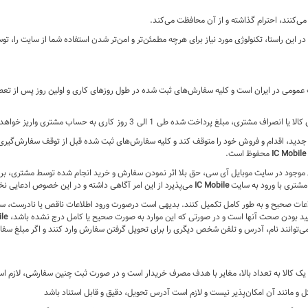
کنند، احترام گذاشته و از آن محافظت می‏‌کند.
این راستا، تکنولوژی مورد نیاز برای هرچه مطمئن‏‌تر و امن‏‌تر شدن استفاده شما از سایت را، ت
ات عمومی در ایران است و کلیه سفارش‏‌های ثبت شده در طول روزهای کاری و اولین روز پس از تع
 پرداخت شده طی 1 الی 3 روز کاری به حساب مشتری واریز خواهد شد.
دید، اقدام و فروش خود را متوقف کند و کلیه سفارش‌‏های ثبت شده قبل از توقف سفارش‌‏گیری،
IC Mobile
محفوظ است.
ی موجود در سایت موبایل آی سی، حق بلا اثر نمودن سفارش و خرید انجام شده توسط مشتری، بر
مشتری با ورود به سایت
IC Mobile
می‌پذیرد از این امر آگاهی داشته و در این خصوص ادعایی ن
طلاعات صحیح و به طور کامل تکمیل کنند. بدیهی است درصورت ورود اطلاعات ناقص یا نادرست، سفا
ایید بودن صحت آنها است و در صورتی که این موارد به صورت صحیح یا کامل درج نشده باشد،
le
توانند نام، آدرس و تلفن شخص دیگری را برای تحویل گرفتن سفارش وارد کنند و اگر مبلغ س
کالا به تعداد بالا، مغایر با هدف مصرف خریدار است و در صورت ثبت چنین سفارشی، لازم اس
و مانند آن امکان‌پذیر نیست و لازم است آدرس تحویل، دقیق و قابل استناد باشد