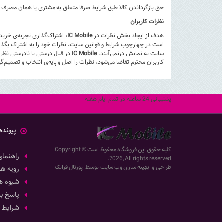
حق بازگرداندن کالا طبق شرایط صرفا متعلق به مشتری یا همان مصرف 
نظرات کاربران
هدف از ایجاد بخش نظرات در
IC Mobile
، اشتراک‌گذاری تجربه‌ی خر
است در چهارچوب شرایط و قوانین سایت، نظرات خود را به اشتراک بگذار
سایت به نمایش درنمی‌آیند.
IC Mobile
در قبال درستی یا نادرستی نظر
کاربران محترم تقاضا می‌شود، نظرات را اصل و پایه‌ی انتخاب و تصمیم‌گ
پشتیبانی 24 ساعته در تمام ایام هفته
پیونده
کلیه حقوق این فروشگاه محفوظ است
Copyright ©
راهنمای
2026, All rights reserved.
طراحی
و
بهینه سازی وب سایت
توسط
پورتال فراتک
رویه ها
شیوه ه
پاسخ ب
شرایط و