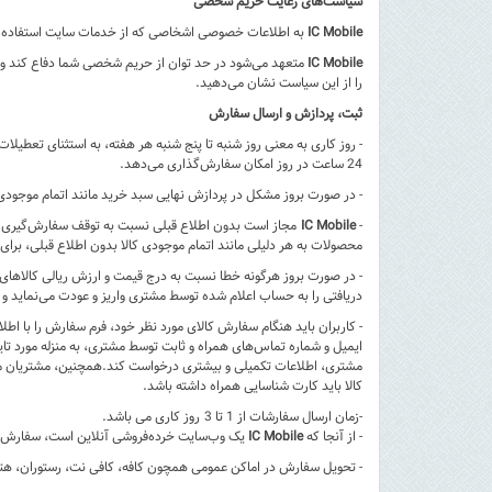
سیاست‏‌های رعایت حریم شخصی
IC Mobile
به اطلاعات خصوصی اشخاصى که از خدمات سایت استفاده می‏‌
IC Mobile
متعهد می‏‌شود در حد توان از حریم شخصی شما دفاع کند و در 
را از این سیاست نشان می‏‌دهید.
ثبت، پردازش و ارسال سفارش
- روز کاری به معنی روز شنبه تا پنج شنبه هر هفته، به استثنای تعطیل
24 ساعت در روز امکان سفارش‌‏گذاری می‌‏دهد.
- در صورت بروز مشکل در پردازش نهایی سبد خرید مانند اتمام موجودی کالا یا انصراف مشتری، مبلغ
-
IC Mobile
مجاز است بدون اطلاع قبلی نسبت به توقف سفارش‌‏گیری ج
محصولات به هر دلیلی مانند اتمام موجودی کالا بدون اطلاع قبلی، برای
- در صورت بروز هرگونه خطا نسبت به درج قیمت و ارزش ریالی کالاها
دریافتی را به حساب اعلام شده توسط مشتری واریز و عودت می‌نماید و 
- کاربران باید هنگام سفارش کالای مورد نظر خود، فرم سفارش را با ا
ایمیل و شماره تماس‌های همراه و ثابت توسط مشتری، به منزله مورد ت
مشتری، اطلاعات تکمیلی و بیشتری درخواست کند.همچنین، مشتریان می‌
کالا باید کارت شناسایی همراه داشته باشد.
-زمان ارسال سفارشات از 1 تا 3 روز کاری می باشد.
- از آنجا که
IC Mobile
یک وب‌سایت خرده‌فروشی آنلاین است، سفارش یک 
- تحویل سفارش در اماکن عمومی همچون کافه، کافی نت، رستوران، هتل 