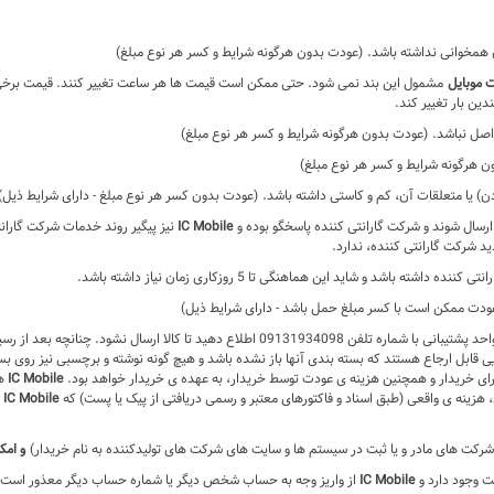
خوانی نداشته باشد. (عودت بدون هرگونه شرایط و کسر هر نوع مبلغ)
 موبایل
مشمول این بند نمی شود. حتی ممکن است قیمت ها هر ساعت تغییر کنند. قیمت برخی م
ندین بار تغییر کند.
صل نباشد. (عودت بدون هرگونه شرایط و کسر هر نوع مبلغ)
ن هرگونه شرایط و کسر هر نوع مبلغ)
بودن) یا متعلقات آن، کم و کاستی داشته باشد. (عودت بدون کسر هر نوع مبلغ - دارای شرایط ذیل)
رسال شوند و شرکت گارانتی کننده پاسخگو بوده و
IC Mobile
نیز پیگیر روند خدمات شرکت گاران
 شرکت گارانتی کننده، ندارد.
شد و شاید این هماهنگی تا 5 روزکاری زمان نیاز داشته باشد.
ودت ممکن است با کسر مبلغ حمل باشد - دارای شرایط ذیل)
د تا کالا ارسال نشود. چنانچه بعد از رسیدن کالا به دستتان، خواستار عودت آن باشید،
 قابل ارجاع هستند که بسته بندی آنها باز نشده باشد و هیچ گونه نوشته و برچسبی نیز روی بس
 برای خریدار و همچنین هزینه ی عودت توسط خریدار، به عهده ی خریدار خواهد بود.
IC Mobile
هم
زینه ی واقعی (طبق اسناد و فاکتورهای معتبر و رسمی دریافتی از پیک یا پست) که
IC Mobile
ب
ر شرکت های مادر و یا ثبت در سیستم ها و سایت های شرکت های تولیدکننده به نام خریدار)
و امک
ت وجود دارد و
IC Mobile
از واریز وجه به حساب شخص دیگر یا شماره حساب دیگر معذور است.